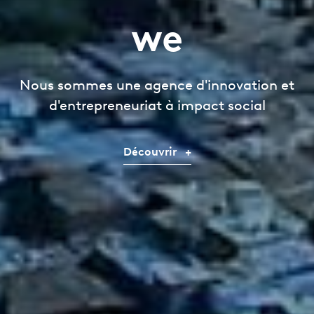
we
Nous sommes une agence d'innovation
et
d'entrepreneuriat à impact social
Découvrir